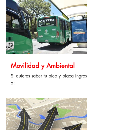
Cuando edites tu respuesta, 
reordenarlas y seleccionar otras 
haz clic en el icono de 
categorías.
imagen, video o gif
Agrega el contenido desde 
tu libreria y guarda los 
cambios.
Movilidad y Ambiental
Si quieres saber tu pico y placa ingresa
a:
https://www.medellin.gov.co/movilidad
/de-interes/pico-placa Si quiere saber la
calidad y...