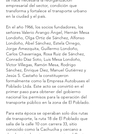
se hace necesaria la reorganización
empresarial del sector, condición que
transforma y fortalece el transporte urbano
en la ciudad y el país.
En el año 1966, los socios fundadores, los
señores Valerio Arango Ángel, Hernán Mesa
Londoño, Olga Ortiz de Sánchez, Alfonso
Londoño, Abel Sánchez, Estela Orrego,
Jorge Amezquita, Guillermo Londoño,
Carlos Chavarriaga, Rosa Ruiz de Sánchez,
Conrado Díaz Soto, Luis Mesa Londoño,
Víctor Villegas, Ramón Mesa, Rodrigo
Sánchez, Enrique Diez, Manuel Gutiérrez y
Jesús S. Castaño la constituyeron
formalmente como la Empresa Autobuses el
Poblado Ltda. Este acto se convirtió en el
primer paso para obtener del gobierno
nacional los permisos para la operación del
transporte público en la zona de El Poblado.
Para esta época se operaban solo dos rutas
de transporte, la ruta 18 de El Poblado que
salía de la calle 10 con carrera 33, sitio
conocido como la Cachucha y cercano a