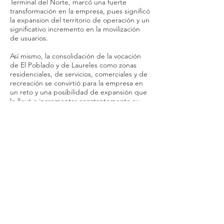
Terminal del Norte, marcó una fuerte
transformación en la empresa, pues significó
la expansion del territorio de operación y un
significativo incremento en la movilización
de usuarios.
Así mismo, la consolidación de la vocación
de El Poblado y de Laureles como zonas
residenciales, de servicios, comerciales y de
recreación se convirtió para la empresa en
un reto y una posibilidad de expansión que
le llevó a incrementar constantemente su
flota para prestar un servicio oportuno para
todos sus usuarios.
Durante la siguiente década, la entrada en
operación del Sistema de Transporte Masivo
Metro cambió los hábitos de viaje de los
habitantes del Valle de Aburrá y la manera
de ofrecer el servicio de transporte público
colectivo. Este hito en la historia de la
ciudad marcó también un momento
importante en la transformación de la
empresa pues se inició la prestación de los
servicios integrados de transporte que han